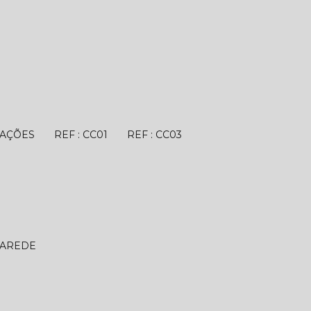
TAÇÕES
REF : CC01
REF : CC03
PAREDE