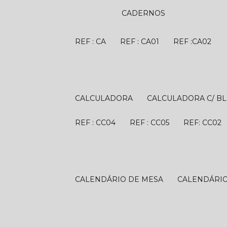
CADERNOS
REF : CA
REF : CA01
REF :CA02
CALCULADORA
CALCULADORA C/ B
REF : CC04
REF : CC05
REF: CC02
CALENDÁRIO DE MESA
CALENDÁRI