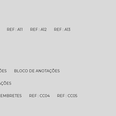
REF : A11
REF : A12
REF : A13
ÕES
BLOCO DE ANOTAÇÕES
AÇÕES
 LEMBRETES
REF : CC04
REF : CC05