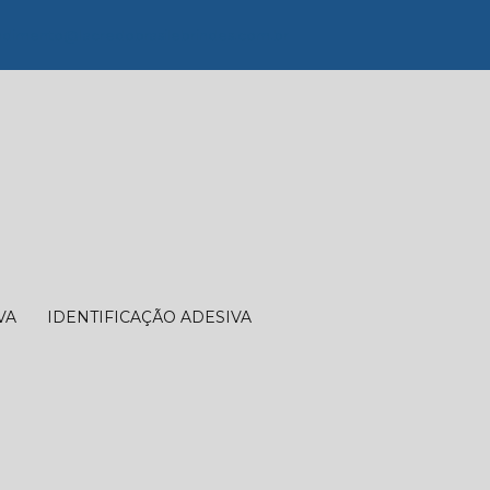
dimento@lacredobrasilebrindes.com.br
VA
IDENTIFICAÇÃO ADESIVA