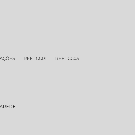
TAÇÕES
REF : CC01
REF : CC03
PAREDE