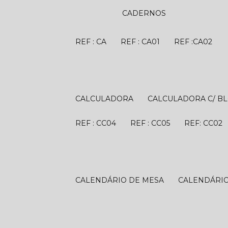
CADERNOS
REF : CA
REF : CA01
REF :CA02
CALCULADORA
CALCULADORA C/ B
REF : CC04
REF : CC05
REF: CC02
CALENDÁRIO DE MESA
CALENDÁRI