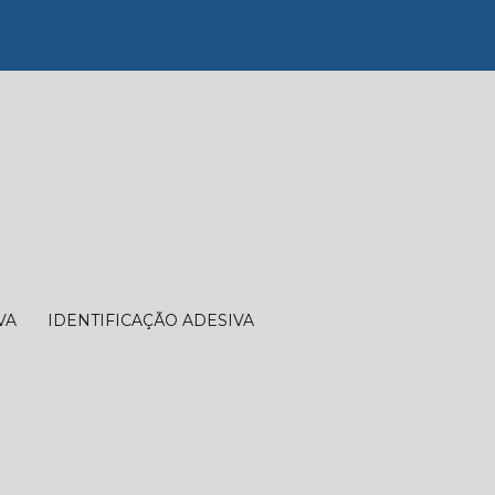
dimento@lacredobrasilebrindes.com.br
VA
IDENTIFICAÇÃO ADESIVA