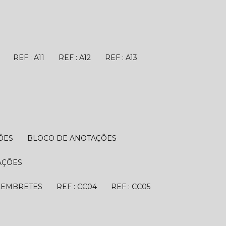
REF : A11
REF : A12
REF : A13
ÕES
BLOCO DE ANOTAÇÕES
AÇÕES
 LEMBRETES
REF : CC04
REF : CC05