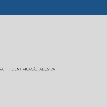
dimento@lacredobrasilebrindes.com.br
VA
IDENTIFICAÇÃO ADESIVA