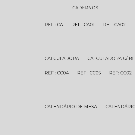
CADERNOS
REF : CA
REF : CA01
REF :CA02
CALCULADORA
CALCULADORA C/ B
REF : CC04
REF : CC05
REF: CC02
CALENDÁRIO DE MESA
CALENDÁRI