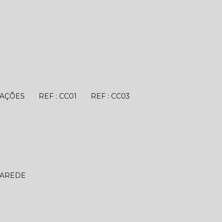
TAÇÕES
REF : CC01
REF : CC03
PAREDE