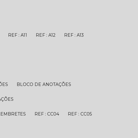
REF : A11
REF : A12
REF : A13
ÕES
BLOCO DE ANOTAÇÕES
AÇÕES
 LEMBRETES
REF : CC04
REF : CC05