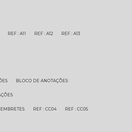
REF : A11
REF : A12
REF : A13
ÕES
BLOCO DE ANOTAÇÕES
AÇÕES
 LEMBRETES
REF : CC04
REF : CC05