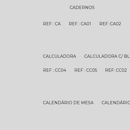
CADERNOS
REF : CA
REF : CA01
REF :CA02
CALCULADORA
CALCULADORA C/ B
REF : CC04
REF : CC05
REF: CC02
CALENDÁRIO DE MESA
CALENDÁRI