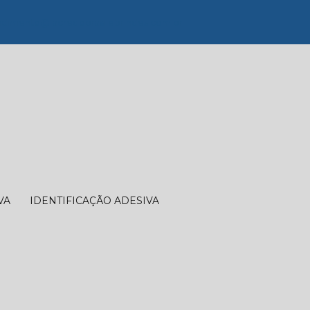
dimento@lacredobrasilebrindes.com.br
VA
IDENTIFICAÇÃO ADESIVA