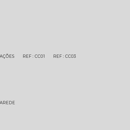
TAÇÕES
REF : CC01
REF : CC03
PAREDE