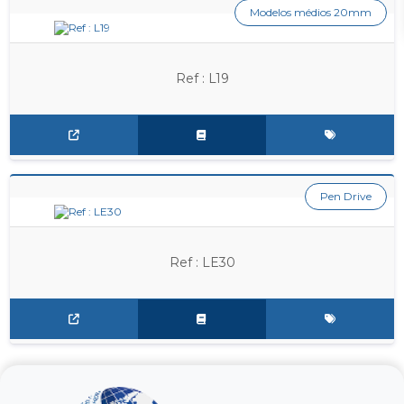
Modelos médios 20mm
Ref : L19
Pen Drive
Ref : LE30